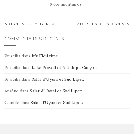
6 commentaires
NAVIGATION
ARTICLES PRÉCÉDENTS
ARTICLES PLUS RÉCENTS
AU
COMMENTAIRES RÉCENTS
SEIN
DES
Priscilia
dans
It’s Fidji time
ARTICLES
Priscilia
dans
Lake Powell et Antelope Canyon
Priscilia
dans
Salar d’Uyuni et Sud Lipez
Arsène
dans
Salar d’Uyuni et Sud Lipez
Camille
dans
Salar d’Uyuni et Sud Lipez