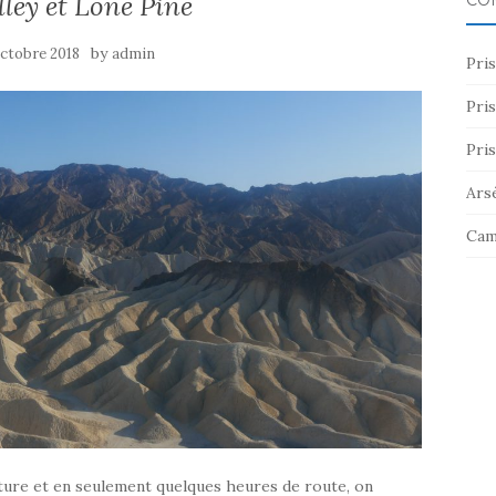
ley et Lone Pine
CO
by
octobre 2018
admin
Pris
Pris
Pris
Ars
Cam
nature et en seulement quelques heures de route, on