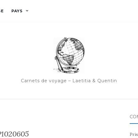
GE
PAYS
Carnets de voyage – Laetitia & Quentin
CO
P1020605
Pris