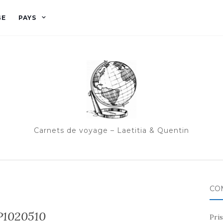
GE
PAYS
Carnets de voyage – Laetitia & Quentin
CO
P1020510
Pris